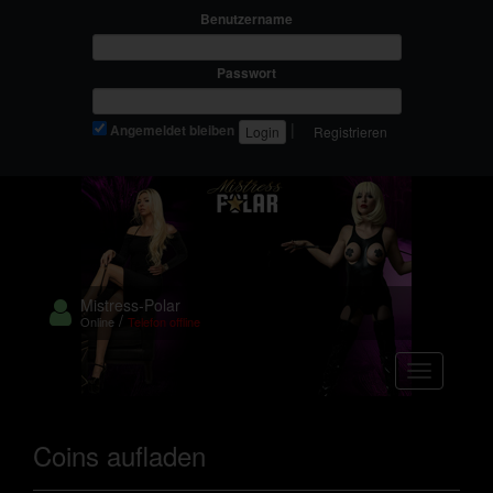
Benutzername
Passwort
|
Angemeldet bleiben
Registrieren
Mistress-Polar
/
Online
Telefon offline
Navigation
Coins aufladen