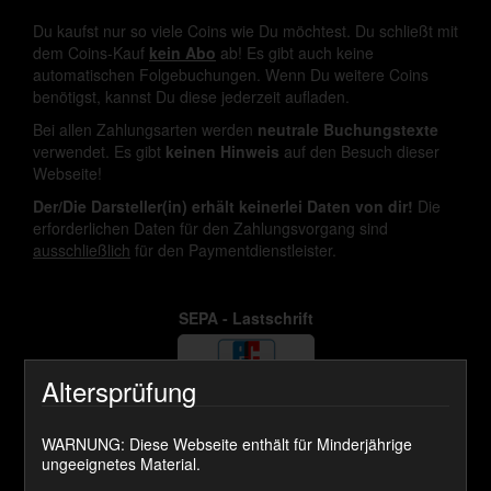
Du kaufst nur so viele Coins wie Du möchtest. Du schließt mit
dem Coins-Kauf
kein Abo
ab! Es gibt auch keine
automatischen Folgebuchungen. Wenn Du weitere Coins
benötigst, kannst Du diese jederzeit aufladen.
Bei allen Zahlungsarten werden
neutrale Buchungstexte
verwendet. Es gibt
keinen Hinweis
auf den Besuch dieser
Webseite!
Der/Die Darsteller(in) erhält keinerlei Daten von dir!
Die
erforderlichen Daten für den Zahlungsvorgang sind
ausschließlich
für den Paymentdienstleister.
SEPA - Lastschrift
Altersprüfung
SOFORT ÜBERWEISEN
WARNUNG: Diese Webseite enthält für Minderjährige
ungeeignetes Material.